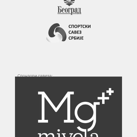
Спонзори савеза: