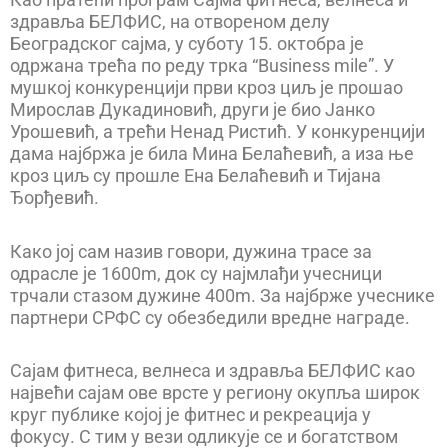
здравља БЕЛФИС, на отвореном делу
Београдског сајма, у суботу 15. октобра је
одржана трећа по реду трка “Business mile”. У
мушкој конкуренцији први кроз циљ је прошао
Мирослав Дукадиновић, други је био Јанко
Урошевић, а трећи Ненад Ристић. У конкуренцији
дама најбржа је била Мина Белаћевић, а иза ње
кроз циљ су прошле Ена Белаћевић и Тијана
Ђорђевић.
Како јој сам назив говори, дужина трасе за
одрасле је 1600m, док су најмлађи учесници
трчали стазом дужине 400m. За најбрже учеснике
партнери СРФС су обезбедили вредне награде.
Сајам фитнеса, велнеса и здравља БЕЛФИС као
највећи сајам ове врсте у региону окупља широк
круг публике којој је фитнес и рекреација у
фокусу. С тим у вези одликује се и богатством