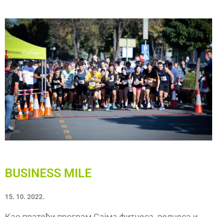
BUSINESS MILE
15. 10. 2022.
Као пратећи програм Сајма фитнеса, велнеса и