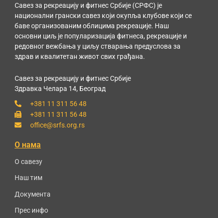
Савез за рекреацију и фитнес Србије (СРФС) је
национални грански савез који окупља клубове који се
баве организованим облицима рекреације. Наш
основни циљ је популаризација фитнеса, рекреације и
редовног вежбања у циљу стварања предуслова за
здрав и квалитетан живот свих грађана.
Савез за рекреацију и фитнес Србије
Здравка Челара 14, Београд
+381 11 311 56 48
+381 11 311 56 48
office@srfs.org.rs
О нама
О савезу
Наш тим
Документа
Прес инфо