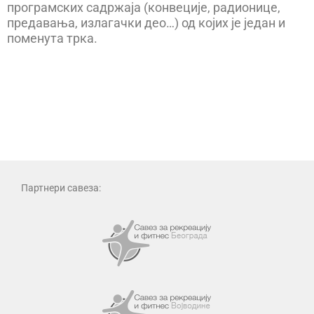
програмских садржаја (конвеције, радионице,
предавања, излагачки део…) од којих је један и
поменута трка.
Партнери савеза: