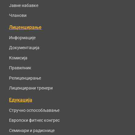
Јавне набавке
Чланови
Лиценцирање
Информације
Документација
Комисија
Правилник
Релиценцирање
Лиценцирани тренери
Едукација
Стручно оспособљавање
Европски фитнес конгрес
Семинари и радионице