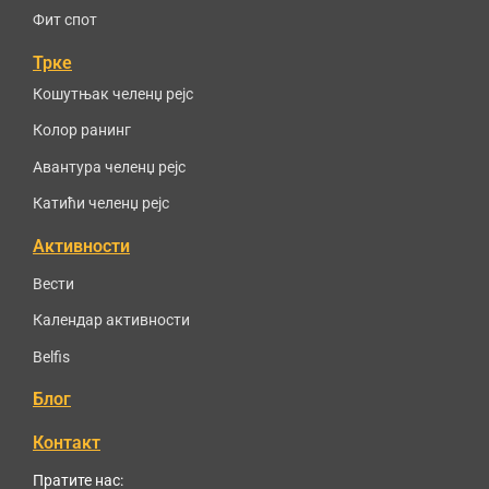
Фит спот
Трке
Кошутњак челенџ рејс
Колор ранинг
Авантура челенџ рејс
Катићи челенџ рејс
Активности
Вести
Календар активности
Belfis
Блог
Контакт
Пратите нас: