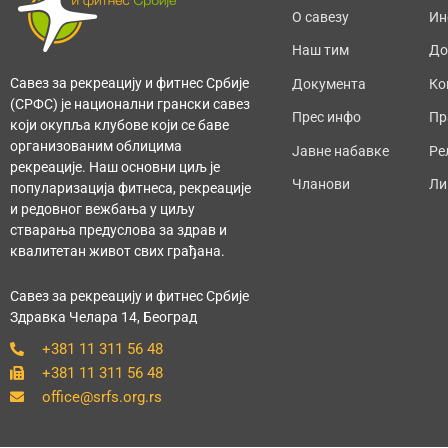
О савезу
Ин
Наш тим
До
Савез за рекреацију и фитнес Србије
Документа
Ко
(СРФС) је национални грански савез
Прес инфо
Пр
који окупља клубове који се баве
организованим облицима
Јавне набавке
Ре
рекреације. Наш основни циљ је
Чланови
Ли
популаризација фитнеса, рекреације
и редовног вежбања у циљу
стварања предуслова за здрав и
квалитетан живот свих грађана.
Савез за рекреацију и фитнес Србије
Здравка Челара 14, Београд
+381 11 311 56 48
+381 11 311 56 48
office@srfs.org.rs