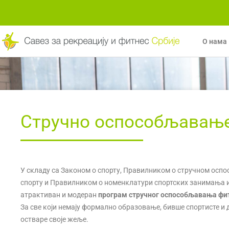
Пређи
на
садржај
О нама
Стручно оспособљавањ
У складу са Законом о спорту, Правилником о стручном осп
спорту и Правилником о номенклатури спортских занимања и 
атрактиван и модеран
програм стручног оспособљавања фи
За све који немају формално образовање, бивше спортисте и др
остваре своје жеље.