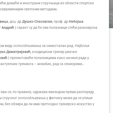
дећи домаћи и инострани стручњаци из области спортске
ајсавременијим светским методама.
вица
, доц. др
Душко Спасовски
, проф. др
Небојша
 Андрић
) гарант су да ће сви полазници стећи разноврсна
ном виду оспособљавања за самосталан рад. Најбољи
рко Димитријевић
, кондициони тренер рвачке
овић
) презентоваће полазницима како начине рада у
х актуелних тренинга – аквабик, рад са сениорима…
става се, по правилу, одржава викендом према распореду
рам стручног оспособљавања у фитнесу може да се упише
, без обзира да ли има претходно тренерско искуство у