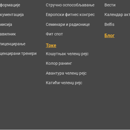
формације
Стручно оспособљавање
Вести
кументација
Европски фитнес конгрес
Календар ак
мисија
Семинари и радионице
Belfis
авилник
Фит спот
Блог
лиценцирање
Трке
ценцирани тренери
Кошутњак челенџ рејс
Колор ранинг
Авантура челенџ рејс
Катићи челенџ рејс