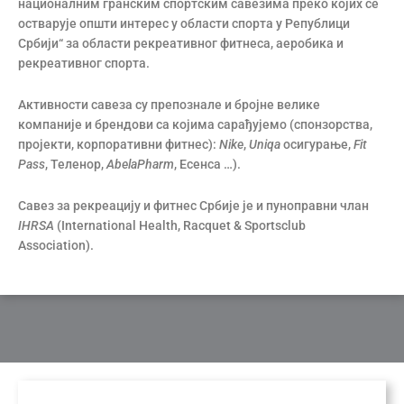
националним гранским спортским савезима преко којих се
остварује општи интерес у области спорта у Републици
Србији“ за области рекреативног фитнеса, аеробика и
рекреативног спорта.
Активности савеза су препознале и бројне велике
компаније и брендови са којима сарађујемо (спонзорства,
пројекти, корпоративни фитнес):
Nike
,
Uniqa
осигурање,
Fit
Pass
, Теленор,
AbelaPharm
, Есенса …).
Савез за рекреацију и фитнес Србије је и пуноправни члан
IHRSA
(International Health, Racquet & Sportsclub
Association).