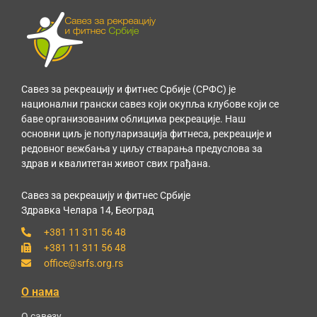
Савез за рекреацију и фитнес Србије (СРФС) је
национални грански савез који окупља клубове који се
баве организованим облицима рекреације. Наш
основни циљ је популаризација фитнеса, рекреације и
редовног вежбања у циљу стварања предуслова за
здрав и квалитетан живот свих грађана.
Савез за рекреацију и фитнес Србије
Здравка Челара 14, Београд
+381 11 311 56 48
+381 11 311 56 48
office@srfs.org.rs
О нама
О савезу