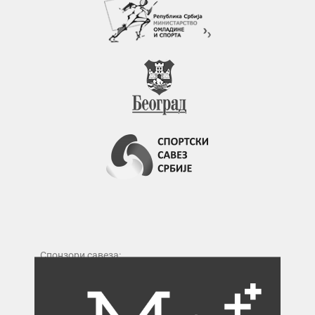
Спонзори савеза: