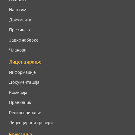
Наш тим
Документа
Прес инфо
Јавне набавке
Чланови
Лиценцирање
Информације
Документација
Комисија
Правилник
Релиценцирање
Лиценцирани тренери
Едукација