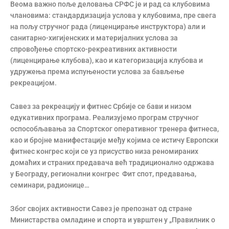
Веома важно поље деловања СРФС је и рад са клубовима
члановима: стандардизација услова у клубовима, пре свега
на пољу стручног рада (лиценцирање инструктора) али и
санитарно-хигијенских и материјалних услова за
спровођење спортско-рекреативних активности
(лиценцирање клубова), као и категоризација клубова и
удружења према испуњености услова за бављење
рекреацијом.
Савез за рекреацију и фитнес Србије се бави и низом
едукативних програма. Реализујемо програм стручног
оспособљавања за Спортског оперативног тренера фитнеса,
као и бројне манифестације међу којима се истичу Европски
фитнес конгрес који се уз присуство низа реномираних
домаћих и страних предавача већ традиционално одржава
у Београду, регионални конгрес Фит спот, предавања,
семинари, радионице…
Због својих активности Савез је препознат од стране
Министарства омладине и спорта и уврштен у „Правилник о