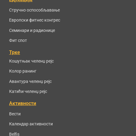
Стручно оспособљавање
Европски фитнес конгрес
Семинари и радионице
Фит спот
Трке
Кошутњак челенџ рејс
Колор ранинг
Авантура челенџ рејс
Катићи челенџ рејс
Активности
Вести
Календар активности
Belfis