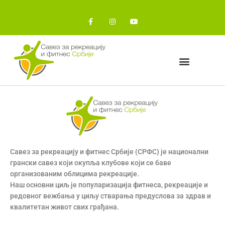
Пређи
на
F
I
Y
a
n
o
садржај
c
s
u
e
t
t
b
a
u
o
g
b
o
r
e
k
a
-
m
f
Савез за рекреацију и фитнес Србије (СРФС) је национални
грански савез који окупља клубове који се баве
организованим облицима рекреације.
Наш основни циљ је популаризација фитнеса, рекреације и
редовног вежбања у циљу стварања предуслова за здрав и
квалитетан живот свих грађана.