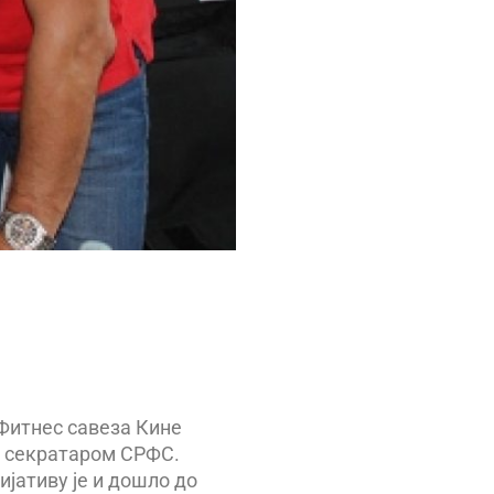
 Фитнес савеза Кине
м секратаром СРФС.
ијативу је и дошло до