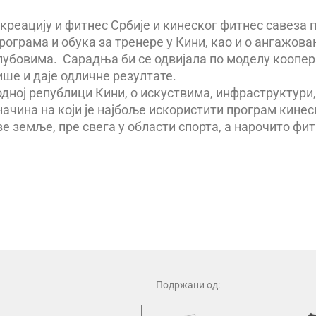
креацију и фитнес Србије и кинеског фитнес савеза п
програма и обука за тренере у Кини, као и о ангажо
клубовима. Сарадња би се одвијала по моделу коопер
ше и даје одличне резултате.
одној републици Кини, о искуствима, инфраструктури
начина на који је најбоље искористити програм кинеск
 земље, пре свега у области спорта, а нарочито фит
Подржани од: