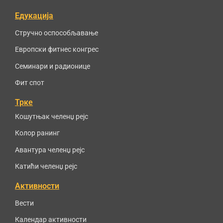
Едукација
Стручно оспособљавање
Европски фитнес конгрес
Семинари и радионице
Фит спот
Трке
Кошутњак челенџ рејс
Колор ранинг
Авантура челенџ рејс
Катићи челенџ рејс
Активности
Вести
Календар активности