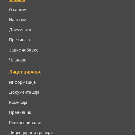
О савезу
Наш тим
Документа
Прес инфо
Јавне набавке
Чланови
Лиценцирање
Информације
Документација
Комисија
Правилник
Релиценцирање
Лиценцирани тренери