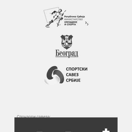
Спонзори савеза: