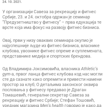
24. 10. 2021.
У организацији Савеза за рекреацију и фитнес
Србије, 23. и 24. октобра одржан је семинар
”Предузетништво у фитнесу” – прва едукација те
врсте која има фокус на развоју фитнес бизниса.
Овај, први у низу оваквих семинара окупио је
најуспешније људе из фитнес бизниса, власнике
клубова, увознике фитнес опреме и суплемената,
представнике медија и спортских брендова.
Од Владимира Јоксимовића, власника
Athletic’s
gym
-а, првог ланца фитнес клубова код нас могли
сте да сазнате како опремити и привести намени
простор за клуб; О детаљима законског оквира
пословања у фитнесу предавао је Драган
Томашевић, генерални секретар Савеза за
рекреацију и фитнес Србије; Стефан Тошовић,
уредник магазина
Men’s health
говорио је како да