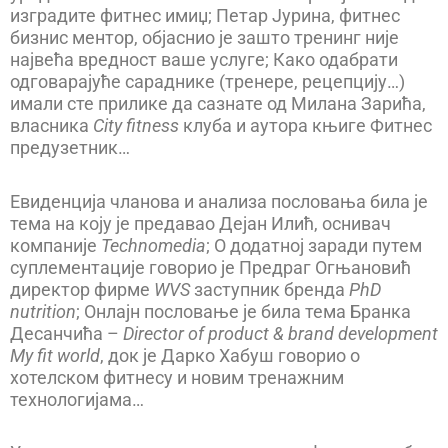
изградите фитнес имиџ; Петар Јурина, фитнес
бизнис ментор, објаснио је зашто тренинг није
највећа вредност ваше услуге; Како одабрати
одговарајуће сараднике (тренере, рецепцију…)
имали сте прилике да сазнате од Милана Зарића,
власника
City fitness
клуба и аутора књиге Фитнес
предузетник…
Евиденција чланова и анализа пословања била је
тема на коју је предавао Дејан Илић, оснивач
компаније
Technomedia
; О додатној заради путем
суплементације говорио је Предраг Огњановић
директор фирме
WVS
заступник бренда
PhD
nutrition
; Онлајн пословање је била тема Бранка
Десанчића –
Director of product & brand development
My fit world
, док је Дарко Хабуш говорио о
хотелском фитнесу и новим тренажним
технологијама…