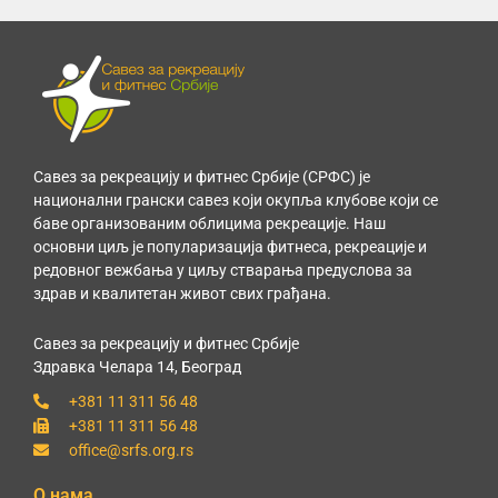
Савез за рекреацију и фитнес Србије (СРФС) је
национални грански савез који окупља клубове који се
баве организованим облицима рекреације. Наш
основни циљ је популаризација фитнеса, рекреације и
редовног вежбања у циљу стварања предуслова за
здрав и квалитетан живот свих грађана.
Савез за рекреацију и фитнес Србије
Здравка Челара 14, Београд
+381 11 311 56 48
+381 11 311 56 48
office@srfs.org.rs
О нама