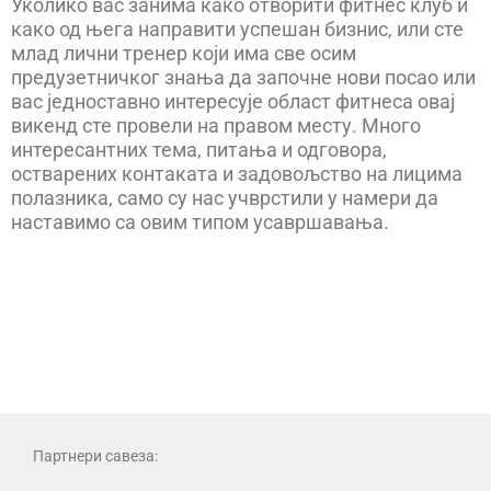
Уколико вас занима како отворити фитнес клуб и
како од њега направити успешан бизнис, или сте
млад лични тренер који има све осим
предузетничког знања да започне нови посао или
вас једноставно интересује област фитнеса овај
викенд сте провели на правом месту. Много
интересантних тема, питања и одговора,
остварених контаката и задовољство на лицима
полазника, само су нас учврстили у намери да
наставимо са овим типом усавршавања.
Партнери савеза: