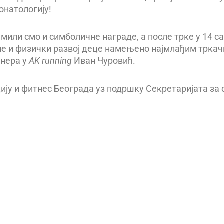
онатологију!
ремили смо и симболичне награде, а после трке у 14
не и физички развој деце намењено најмлађим трка
енера у
AK running
Иван Чуровић.
ију и фитнес Београда уз подршку Секретаријата за 