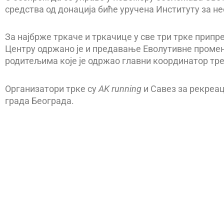
средства од донација биће уручена Институту за не
За најбрже тркаче и тркачице у све три трке прип
Центру одржано је и предавање Еволутивне проме
родитељима које је одржао главни координатор тр
Организатори трке су
AK running
и Савез за рекреац
града Београда.