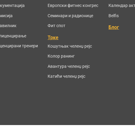
кументација
Европски фитнес конгрес
Календар ак
мисија
Семинари и радионице
Belfis
авилник
Фит спот
Блог
лиценцирање
Трке
ценцирани тренери
Кошутњак челенџ рејс
Колор ранинг
Авантура челенџ рејс
Катићи челенџ рејс
ights reserved.
Sitemap
/