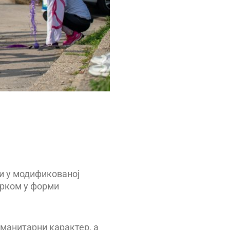
 и у модификованој
трком у форми
уманитарни карактер, а