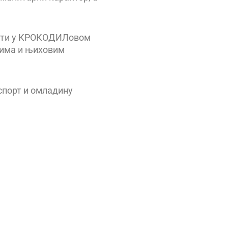
 сати у КРОКОДИЛовом
чима и њиховим
спорт и омладину