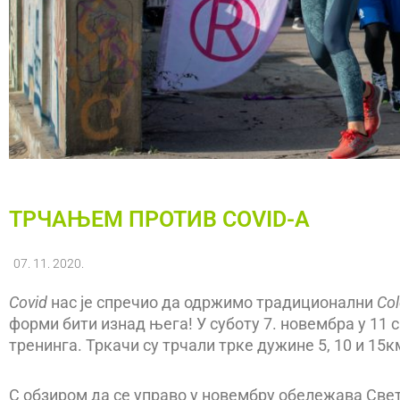
ТРЧАЊЕМ ПРОТИВ COVID-А
07. 11. 2020.
Covid
нас је спречио да одржимо традиционални
Col
форми бити изнад њега! У суботу 7. новембра у 11 
тренинга. Тркачи су трчали трке дужине 5, 10 и 15
С обзиром да се управо у новембру обележава Свет