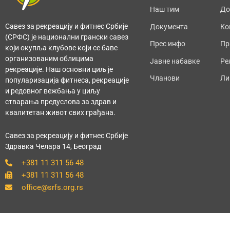
Наш тим
До
Савез за рекреацију и фитнес Србије
Документа
Ко
(СРФС) је национални грански савез
Прес инфо
Пр
који окупља клубове који се баве
организованим облицима
Јавне набавке
Ре
рекреације. Наш основни циљ је
Чланови
Ли
популаризација фитнеса, рекреације
и редовног вежбања у циљу
стварања предуслова за здрав и
квалитетан живот свих грађана.
Савез за рекреацију и фитнес Србије
Здравка Челара 14, Београд
+381 11 311 56 48
+381 11 311 56 48
office@srfs.org.rs
Copyright@2022 SRFS – Savez za fitnes i rekraciju Srbije. Sva prava zadržana. All r