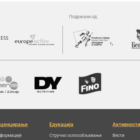
Подржани од:
иценцирање
Едукација
Активност
формације
Стручно оспособљавање
Вести