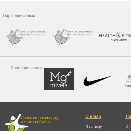
Партнери савеза:
Спонзори савеза:
О нама
Л
О савезу
Ин