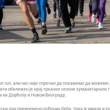
or run
, али нас није спречио да покажемо да можемо
сати обележен је крај тркачке сезоне хуманитарном 
км на Дорћолу и Новом Београду.
ски дан превремено рођених беба, трка је имала и х