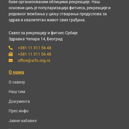
баве организованим облицима рекреације. Наш
основни циљ је популаризација фитнеса, рекреације и
редовног вежбања у циљу стварања предуслова за
здрав и квалитетан живот свих грађана.
Савез за рекреацију и фитнес Србије
Здравка Челара 14, Београд
+381 11 311 56 48
+381 11 311 56 48
office@srfs.org.rs
О нама
О савезу
Наш тим
Документа
Прес инфо
Јавне набавке