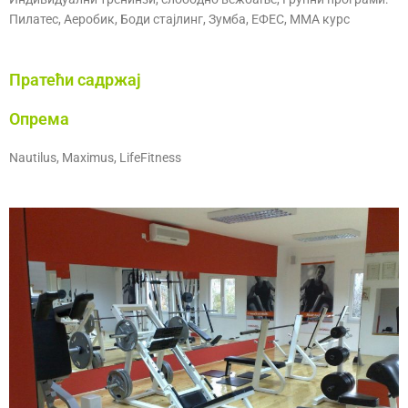
Пилатес, Аеробик, Боди стајлинг, Зумба, ЕФЕС, ММА курс
Пратећи садржај
Опрема
Nautilus, Maximus, LifeFitness