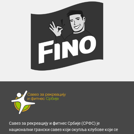
Савез за рекреацију и фитнес Србије (СРФС) је
национални грански савез који окупља клубове који се