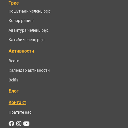
Трке
Кошутњак челенџ рејс
Колор ранинг
Авантура челенџ рејс
Катићи челенџ рејс
Активности
Вести
Календар активности
Belfis
Блог
Контакт
Пратите нас:
Facebook
Instagram
Youtube