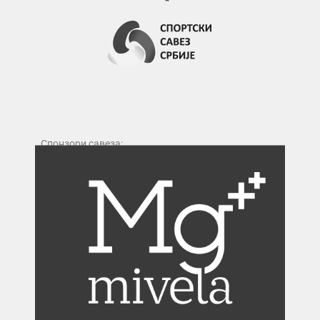
Спонзори савеза: