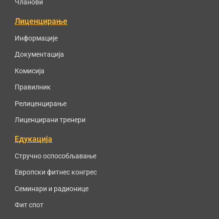
Чланови
Лиценцирање
Информације
Документација
Комисија
Правилник
Релиценцирање
Лиценцирани тренери
Едукација
Стручно оспособљавање
Европски фитнес конгрес
Семинари и радионице
Фит спот