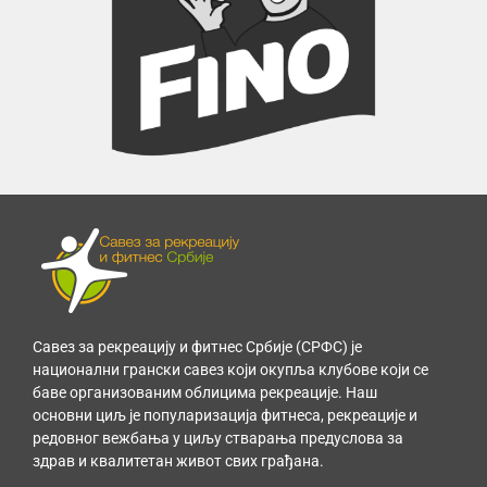
Савез за рекреацију и фитнес Србије (СРФС) је
национални грански савез који окупља клубове који се
баве организованим облицима рекреације. Наш
основни циљ је популаризација фитнеса, рекреације и
редовног вежбања у циљу стварања предуслова за
здрав и квалитетан живот свих грађана.