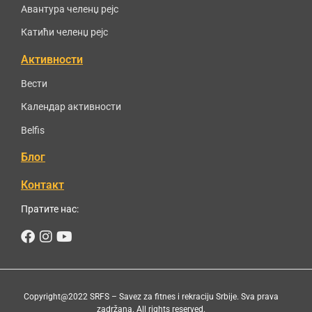
Авантура челенџ рејс
Катићи челенџ рејс
Активности
Вести
Календар активности
Belfis
Блог
Контакт
Пратите нас:
Facebook
Instagram
Youtube
Copyright@2022 SRFS – Savez za fitnes i rekraciju Srbije. Sva prava
zadržana. All rights reserved.