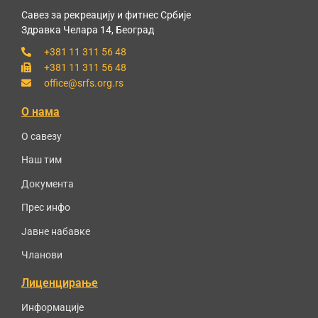
Савез за рекреацију и фитнес Србије
Здравка Челара 14, Београд
+381 11 311 56 48
+381 11 311 56 48
office@srfs.org.rs
О нама
О савезу
Наш тим
Документа
Прес инфо
Јавне набавке
Чланови
Лиценцирање
Информације