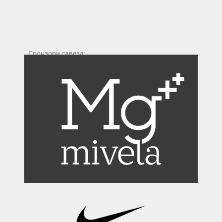
Спонзори савеза: