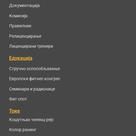
Документација
Комисија
Правилник
Релиценцирање
Лиценцирани тренери
Едукација
Стручно оспособљавање
Европски фитнес конгрес
Семинари и радионице
Фит спот
Трке
Кошутњак челенџ рејс
Колор ранинг