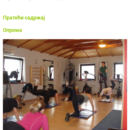
Пратећи садржај
Опрема