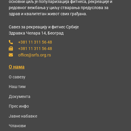
основни циљ је популаризација фитнеса, рекреације и
редовног вежбања у циљу стварања предуслова за
здрав и квалитетан живот свих грађана.
Савез за рекреацију и фитнес Србије
Здравка Челара 14, Београд
+381 11 311 56 48
+381 11 311 56 48
office@srfs.org.rs
О нама
О савезу
Наш тим
Документа
Прес инфо
Јавне набавке
Чланови