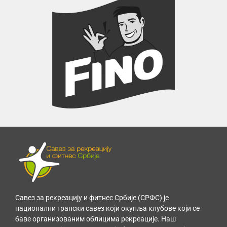
Савез за рекреацију и фитнес Србије (СРФС) је
национални грански савез који окупља клубове који се
баве организованим облицима рекреације. Наш