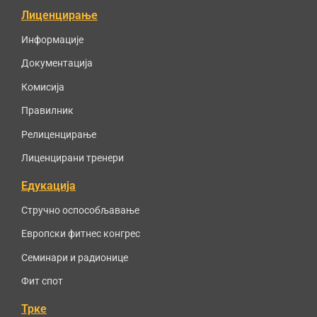
Лиценцирање
Информације
Документација
Комисија
Правилник
Релиценцирање
Лиценцирани тренери
Едукација
Стручно оспособљавање
Европски фитнес конгрес
Семинари и радионице
Фит спот
Трке