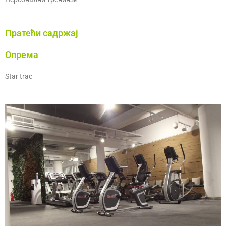
Пратећи садржај
Опрема
Star trac