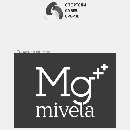
Спонзори савеза: