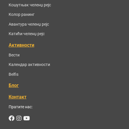
Кошутњак челенџ рејс
Колор ранинг
Авантура челенџ рејс
Катићи челенџ рејс
Активности
Вести
Календар активности
Belfis
Блог
Контакт
Пратите нас:
Facebook
Instagram
Youtube