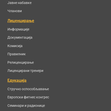
Јавне набавке
Чланови
Лиценцирање
Информације
Документација
Комисија
Правилник
Релиценцирање
Лиценцирани тренери
Едукација
Стручно оспособљавање
Европски фитнес конгрес
Семинари и радионице