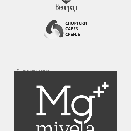
Спонзори савеза: