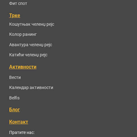
Фит спот
Трке
Кошутњак челенџ рејс
Колор ранинг
Авантура челенџ рејс
Катићи челенџ рејс
Активности
Вести
Календар активности
Belfis
Блог
Контакт
Пратите нас: