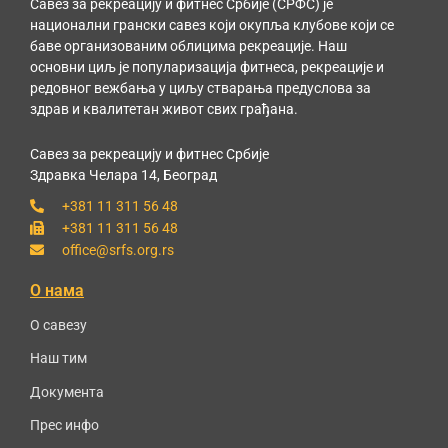
Савез за рекреацију и фитнес Србије (СРФС) је
национални грански савез који окупља клубове који се
баве организованим облицима рекреације. Наш
основни циљ је популаризација фитнеса, рекреације и
редовног вежбања у циљу стварања предуслова за
здрав и квалитетан живот свих грађана.
Савез за рекреацију и фитнес Србије
Здравка Челара 14, Београд
+381 11 311 56 48
+381 11 311 56 48
office@srfs.org.rs
О нама
О савезу
Наш тим
Документа
Прес инфо