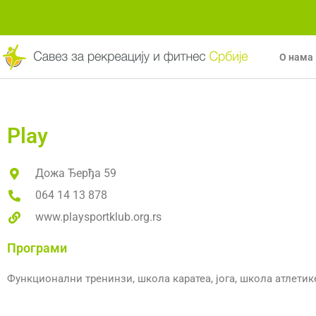
Пређи
на
садржај
О нама
Play
Дожа Ђерђа 59
064 14 13 878
www.playsportklub.org.rs
Програми
Функционални тренинзи, школа каратеа, јога, школа атлетик