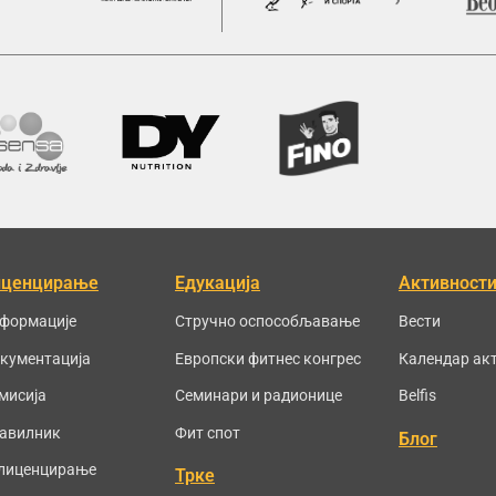
иценцирање
Едукација
Активност
формације
Стручно оспособљавање
Вести
кументација
Европски фитнес конгрес
Календар ак
мисија
Семинари и радионице
Belfis
авилник
Фит спот
Блог
лиценцирање
Трке