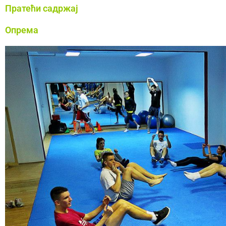
Пратећи садржај
Опрема