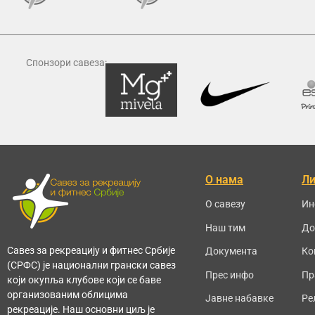
Спонзори савеза:
О нама
Л
О савезу
Ин
Наш тим
До
Савез за рекреацију и фитнес Србије
Документа
Ко
(СРФС) је национални грански савез
Прес инфо
Пр
који окупља клубове који се баве
организованим облицима
Јавне набавке
Ре
рекреације. Наш основни циљ је