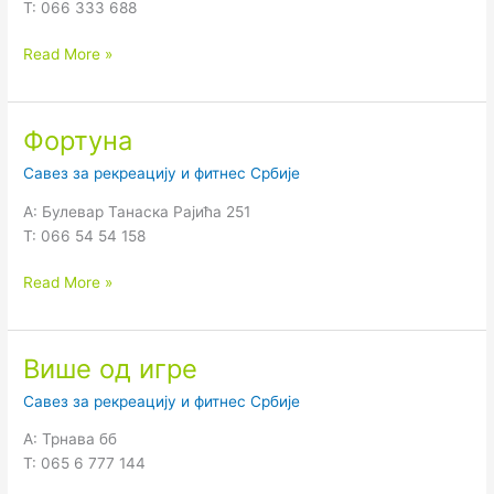
T: 066 333 688
Read More »
Фортуна
Фортуна
Савез за рекреацију и фитнес Србије
А: Булевар Танаска Рајића 251
Т: 066 54 54 158
Read More »
Више од игре
Више
од
Савез за рекреацију и фитнес Србије
игре
А: Трнава бб
Т: 065 6 777 144