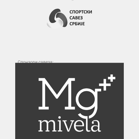
Спонзори савеза: