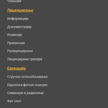
Чланови
Лиценцирање
Информације
Документација
Комисија
Правилник
Релиценцирање
Лиценцирани тренери
Едукација
Стручно оспособљавање
Европски фитнес конгрес
Семинари и радионице
Фит спот