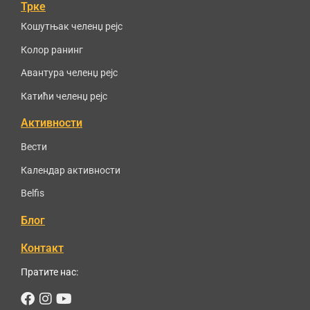
Трке
Кошутњак челенџ рејс
Колор ранинг
Авантура челенџ рејс
Катићи челенџ рејс
Активности
Вести
Календар активности
Belfis
Блог
Контакт
Пратите нас:
Facebook
Instagram
Youtube