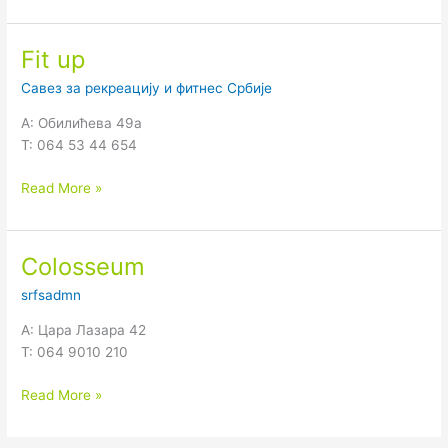
Fit up
Fit
up
Савез за рекреацију и фитнес Србије
A: Обилићева 49а
T: 064 53 44 654
Read More »
Colosseum
Colosseum
srfsadmn
A: Цара Лазара 42
T: 064 9010 210
Read More »