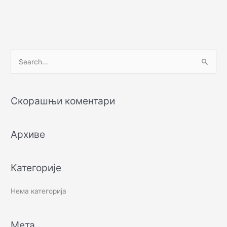
П
р
е
Скорашњи коментари
т
р
Архиве
а
г
а
Категорије
з
а
Нема категорија
:
Мета