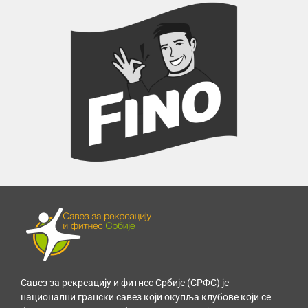
Савез за рекреацију и фитнес Србије (СРФС) је
национални грански савез који окупља клубове који се