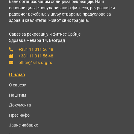
баве организованим облицима рекреације. Наш
основни циљ је популаризација фитнеса, рекреације и
редовног вежбања у циљу стварања предуслова за
здрав и квалитетан живот свих грађана.
Савез за рекреацију и фитнес Србије
Здравка Челара 14, Београд
+381 11 311 56 48
+381 11 311 56 48
office@srfs.org.rs
О нама
О савезу
Наш тим
Документа
Прес инфо
Јавне набавке