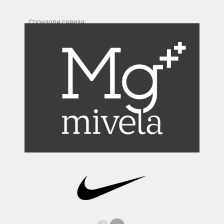
Спонзори савеза: