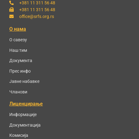
+381 11 311 56 48
+381 11 311 56 48
office@srfs.org.rs
О нама
О савезу
Наш тим
Документа
Прес инфо
Јавне набавке
Чланови
Лиценцирање
Информације
Документација
Комисија