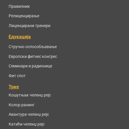
Правилник
Релиценцирање
Лиценцирани тренери
Едукација
Стручно оспособљавање
Европски фитнес конгрес
Семинари и радионице
Фит спот
Трке
Кошутњак челенџ рејс
Колор ранинг
Авантура челенџ рејс
Катићи челенџ рејс