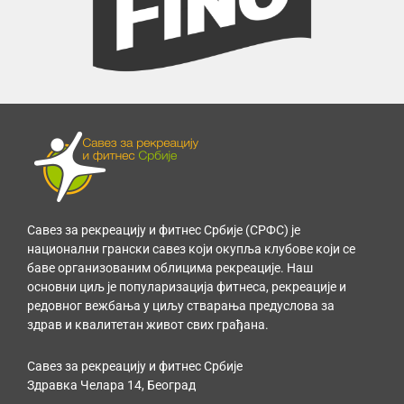
Савез за рекреацију и фитнес Србије (СРФС) је
национални грански савез који окупља клубове који се
баве организованим облицима рекреације. Наш
основни циљ је популаризација фитнеса, рекреације и
редовног вежбања у циљу стварања предуслова за
здрав и квалитетан живот свих грађана.
Савез за рекреацију и фитнес Србије
Здравка Челара 14, Београд