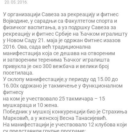
20. 05. 2016.
У организацији Савеза за рекреацију и фитнес
Војводине, у сарадњи са Факултетом спорта и
физичког васпитања, а уз подршку Савеза за
рекреацију и фитнес Србије на Ђачком игралишту
у Новом Саду 21. маја је одржан Фитнес изазов
2016. Ова, сада већ традиционална
манифестација која се дешава на отвореним
и затвореним теренима Ђачког игралишта
привукла је око 300 вежбача и велики број
посетилаца.
У склопу манифестације,у периоду од 15.00 до
16.00х одржано је такмичење у Функционалном
фитнесу
на ком је учествовало 25 такмичара – 15
мушкараца и 10 жена.
Победник у мушкој конкуренцији био је Страхиња
Марковић, а у женској Весна Танасијевић.
На манифестацији је учествовало 12 клубова који
су представили групне програме: