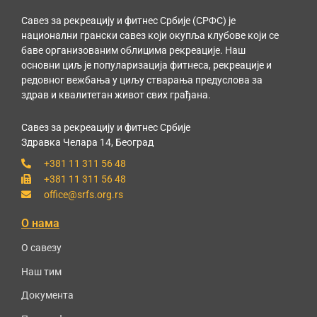
Савез за рекреацију и фитнес Србије (СРФС) је
национални грански савез који окупља клубове који се
баве организованим облицима рекреације. Наш
основни циљ је популаризација фитнеса, рекреације и
редовног вежбања у циљу стварања предуслова за
здрав и квалитетан живот свих грађана.
Савез за рекреацију и фитнес Србије
Здравка Челара 14, Београд
+381 11 311 56 48
+381 11 311 56 48
office@srfs.org.rs
О нама
О савезу
Наш тим
Документа