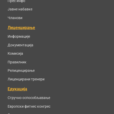
Прес инфо
Јавне набавке
Чланови
Лиценцирање
Информације
Документација
Комисија
Правилник
Релиценцирање
Лиценцирани тренери
Едукација
Стручно оспособљавање
Европски фитнес конгрес