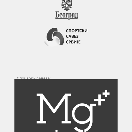
Спонзори савеза: