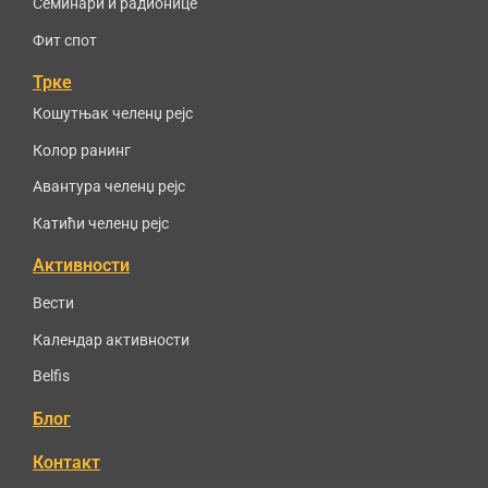
Семинари и радионице
Фит спот
Трке
Кошутњак челенџ рејс
Колор ранинг
Авантура челенџ рејс
Катићи челенџ рејс
Активности
Вести
Календар активности
Belfis
Блог
Контакт